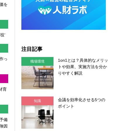
価を
役’
注目記事
作っ
1on1とは？具体的なメリッ
職場環境
トや効果、実施方法を分か
りやすく解説
人材育
会議を効率化させる5つの
知識
ポイント
予備
険因