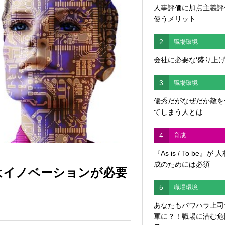
人事評価に加点主義評
使うメリット
2
職場環境
会社に必要な‘盛り上げ
3
職場環境
優秀だがなぜだか敵を
てしまう人とは
4
育成
『As is / To be』が 
成のためには必須
はイノベーションが必要
5
職場環境
あなたもパワハラ上司
軍に？！職場に潜む危