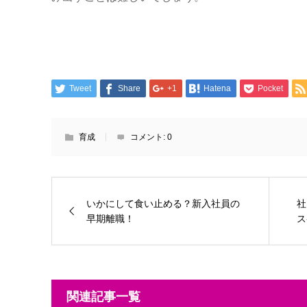
Tweet
Share
+1
Hatena
Pocket
育成
コメント:
0
いかにして食い止める？新入社員の
社
早期離職！
ス
関連記事一覧