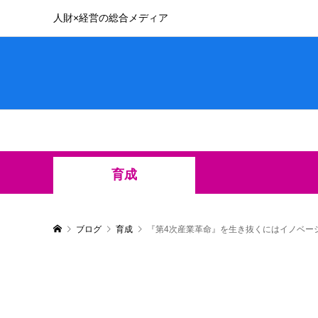
人財×経営の総合メディア
育成
ブログ
育成
『第4次産業革命』を生き抜くにはイノベー