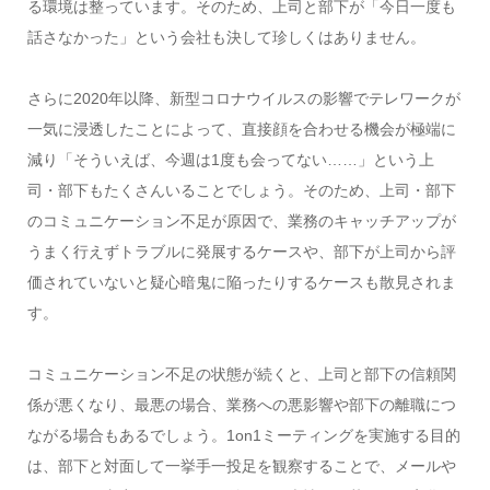
る環境は整っています。そのため、上司と部下が「今日一度も
話さなかった」という会社も決して珍しくはありません。
さらに2020年以降、新型コロナウイルスの影響でテレワークが
一気に浸透したことによって、直接顔を合わせる機会が極端に
減り「そういえば、今週は1度も会ってない……」という上
司・部下もたくさんいることでしょう。そのため、上司・部下
のコミュニケーション不足が原因で、業務のキャッチアップが
うまく行えずトラブルに発展するケースや、部下が上司から評
価されていないと疑心暗鬼に陥ったりするケースも散見されま
す。
コミュニケーション不足の状態が続くと、上司と部下の信頼関
係が悪くなり、最悪の場合、業務への悪影響や部下の離職につ
ながる場合もあるでしょう。1on1ミーティングを実施する目的
は、部下と対面して一挙手一投足を観察することで、メールや