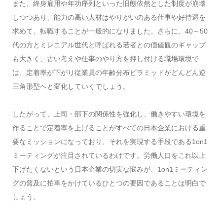
また、終身雇用や年功序列といった旧態依然とした制度が崩壊
しつつあり、能力の高い人材はやりがいのある仕事や好待遇を
求めて、転職することが一般的になりました。さらに、40～50
代の方とミレニアル世代と呼ばれる若者との価値観のギャップ
も大きく、古い考えや仕事のやり方を押し付ける職場環境で
は、定着率が下がり従業員の年齢分布ピラミッドがどんどん逆
三角形型へと変化していくでしょう。
したがって、上司・部下の関係性を強化し、働きやすい環境を
作ることで定着率を上げることがすべての日本企業における重
要なミッションになっており、それを実現する手段である1on1
ミーティングが注目されているわけです。労働人口をこれ以上
下げたくないという日本企業の切実な悩みが、1on1ミーティン
グの普及に拍車をかけているひとつの要因であることは明白で
しょう。