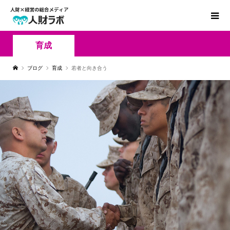
育成
ブログ
育成
若者と向き合う