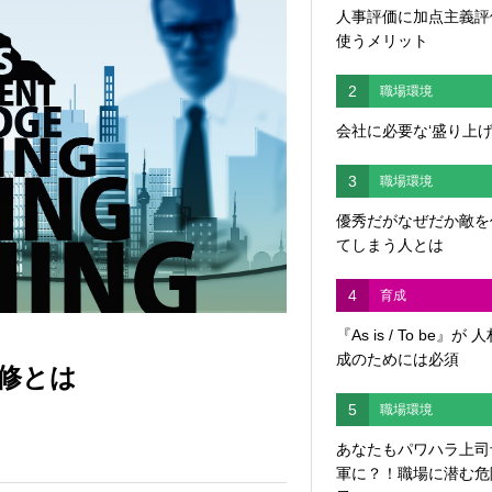
人事評価に加点主義評
使うメリット
2
職場環境
会社に必要な‘盛り上げ
3
職場環境
優秀だがなぜだか敵を
てしまう人とは
4
育成
『As is / To be』が 
成のためには必須
修とは
5
職場環境
あなたもパワハラ上司
軍に？！職場に潜む危