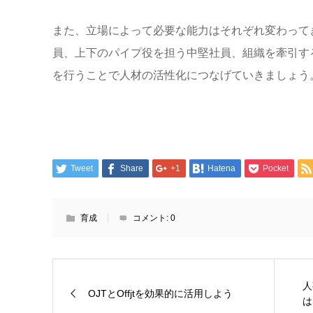
また、立場によって必要な能力はそれぞれ変わって
員、上下のパイプ役を担う中堅社員、組織を牽引す
を行うことで人材の活性化につなげていきましょう
Tweet
Share
+1
Hatena
Pocket
育成
コメント:
0
人
OJTとOffjtを効果的に活用しよう
は