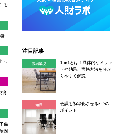
価を
役’
注目記事
作っ
1on1とは？具体的なメリッ
職場環境
トや効果、実施方法を分か
りやすく解説
人材育
会議を効率化させる5つの
知識
ポイント
予備
険因