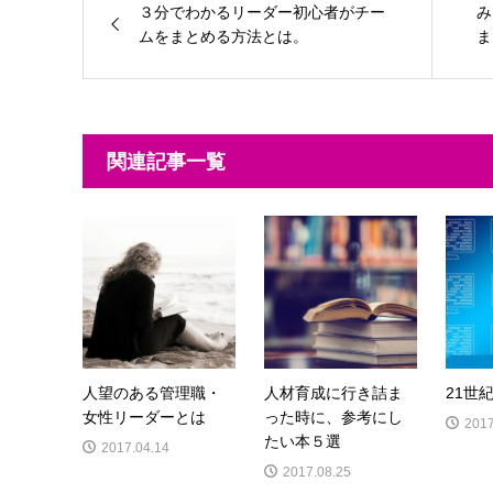
３分でわかるリーダー初心者がチー
み
ムをまとめる方法とは。
ま
関連記事一覧
人望のある管理職・
人材育成に行き詰ま
21世
女性リーダーとは
った時に、参考にし
2017
たい本５選
2017.04.14
2017.08.25