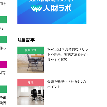
価を
役’
注目記事
作っ
1on1とは？具体的なメリッ
職場環境
トや効果、実施方法を分か
りやすく解説
人材育
会議を効率化させる5つの
知識
ポイント
予備
険因