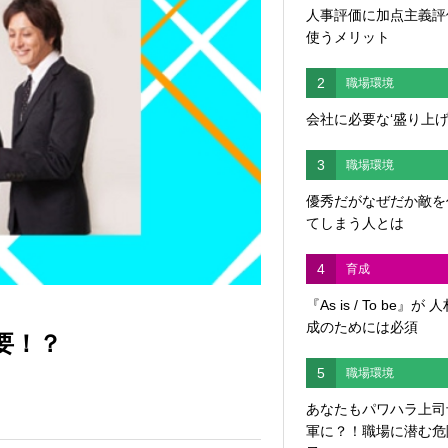
人事評価に加点主義評
使うメリット
2
職場環境
会社に必要な‘盛り上げ
3
職場環境
優秀だがなぜだか敵を
てしまう人とは
4
育成
『As is / To be』が 
成のためには必須
要！？
5
職場環境
あなたもパワハラ上司
軍に？！職場に潜む危