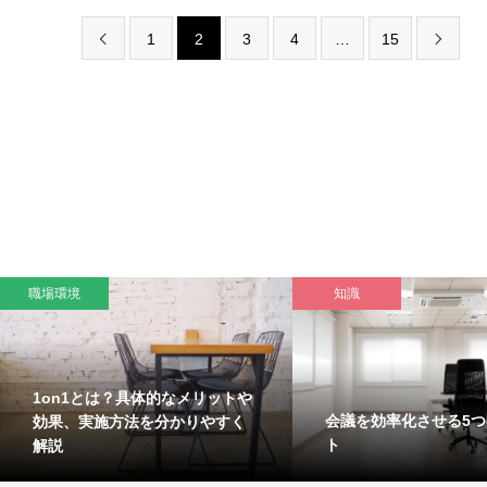
1
2
3
4
…
15


職場環境
知識
1on1とは？具体的なメリットや
会議を効率化させる5
効果、実施方法を分かりやすく
ト
解説