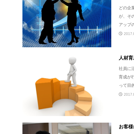
どの企
が、そ
アップの
2017.
人材育
社員に
育成が
って目的
2017.
お客様