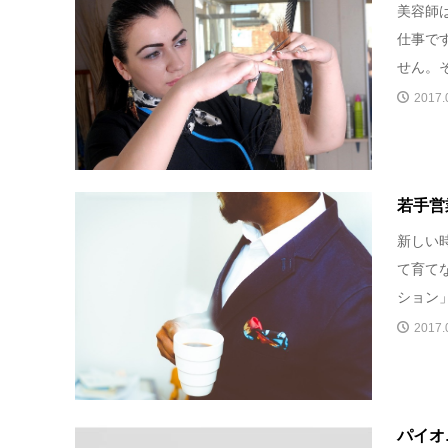
美容師
仕事で
せん。そ
2017.
若手営
新しい
て育て
ション」
2017.
パイオ