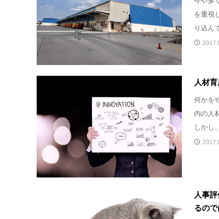
今や多
を重視
り込んで
2017.
人材育
何かを
内の人
しかし、
2017.
人事評
るので