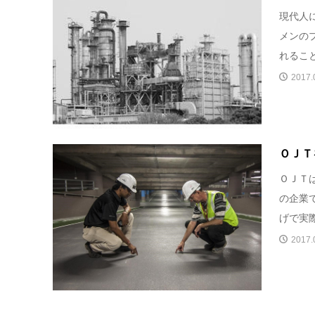
現代人
メンの
れること
2017.
ＯＪＴ
ＯＪＴ
の企業
げで実際
2017.