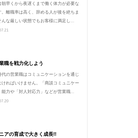
は朝早くから夜遅くまで働く体力が必要な
す。離職率は高く、辞める人が後を絶ちま
んな厳しい状態でもお客様に満足し...
07.21
業職を戦力化しよう
時代の営業職はコミュニケーションを通じ
なければいけません。「商談コミュニケー
能力や「対人対応力」などが営業職...
07.20
ニアの育成で大きく成長!!