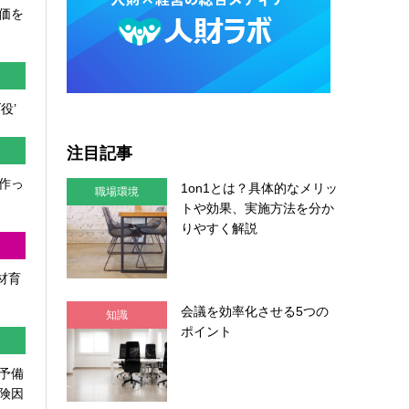
価を
役’
注目記事
作っ
1on1とは？具体的なメリッ
職場環境
トや効果、実施方法を分か
りやすく解説
人材育
会議を効率化させる5つの
知識
ポイント
予備
険因