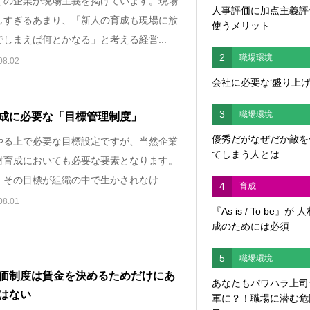
くの企業が現場主義を掲げています。現場
人事評価に加点主義評
しすぎるあまり、「新人の育成も現場に放
使うメリット
しまえば何とかなる」と考える経営...
2
職場環境
08.02
会社に必要な‘盛り上げ
3
職場環境
成に必要な「目標管理制度」
優秀だがなぜだか敵を
やる上で必要な目標設定ですが、当然企業
てしまう人とは
材育成においても必要な要素となります。
その目標が組織の中で生かされなけ...
4
育成
08.01
『As is / To be』が 
成のためには必須
5
職場環境
価制度は賃金を決めるためだけにあ
あなたもパワハラ上司
はない
軍に？！職場に潜む危