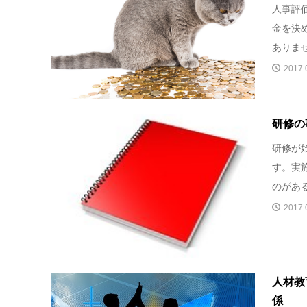
人事評
金を決
ありませ
2017.
研修の
研修が
す。実
のがある
2017.
人材教
係