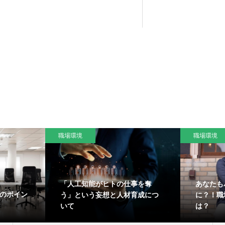
職場環境
職場環境
「人工知能がヒトの仕事を奪
あなたも
つのポイン
う」という妄想と人材育成につ
に？！職
いて
は？