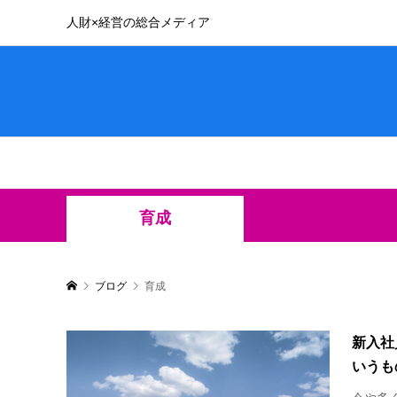
人財×経営の総合メディア
育成
ブログ
育成
新入社
いうも