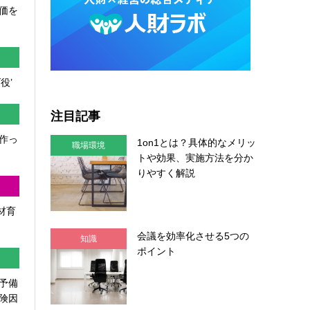
価を
役’
注目記事
作っ
1on1とは？具体的なメリッ
職場環境
トや効果、実施方法を分か
りやすく解説
人材育
会議を効率化させる5つの
知識
ポイント
予備
険因