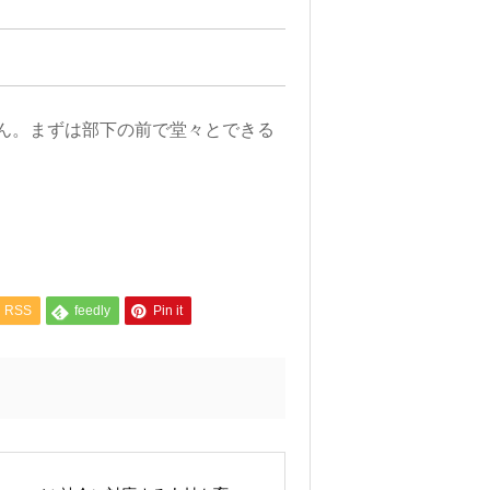
ん。まずは部下の前で堂々とできる
RSS
feedly
Pin it