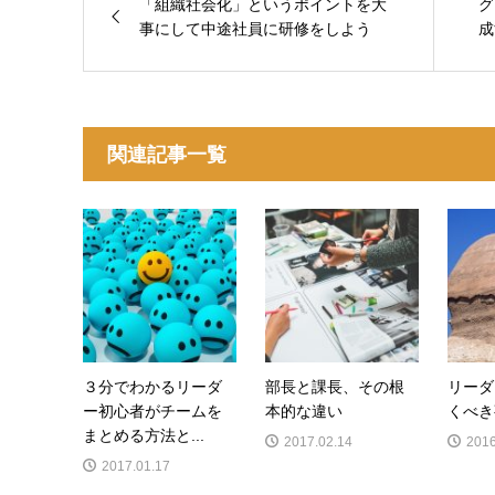
「組織社会化」というポイントを大
グ
事にして中途社員に研修をしよう
成
関連記事一覧
３分でわかるリーダ
部長と課長、その根
リーダ
ー初心者がチームを
本的な違い
くべき
まとめる方法と...
2017.02.14
2016
2017.01.17