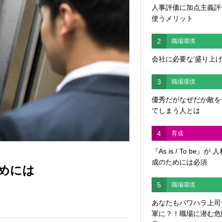
人事評価に加点主義評
使うメリット
2
職場環境
会社に必要な‘盛り上げ
3
職場環境
優秀だがなぜだか敵を
てしまう人とは
4
育成
『As is / To be』が 
成のためには必須
めには
5
職場環境
あなたもパワハラ上司
軍に？！職場に潜む危