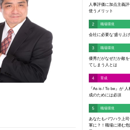
人事評価に加点主義評
使うメリット
2
職場環境
会社に必要な‘盛り上げ
3
職場環境
優秀だがなぜだか敵を
てしまう人とは
4
育成
『As is / To be』が 
成のためには必須
5
職場環境
あなたもパワハラ上司
軍に？！職場に潜む危