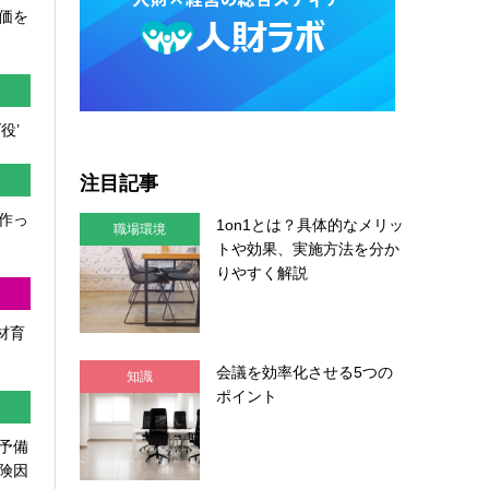
価を
役’
注目記事
作っ
1on1とは？具体的なメリッ
職場環境
トや効果、実施方法を分か
りやすく解説
人材育
会議を効率化させる5つの
知識
ポイント
予備
険因