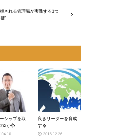
頼される管理職が実践する3つ
‘掟’
ーシップを取
良きリーダーを育成
の3か条
する
.04.10
2016.12.26